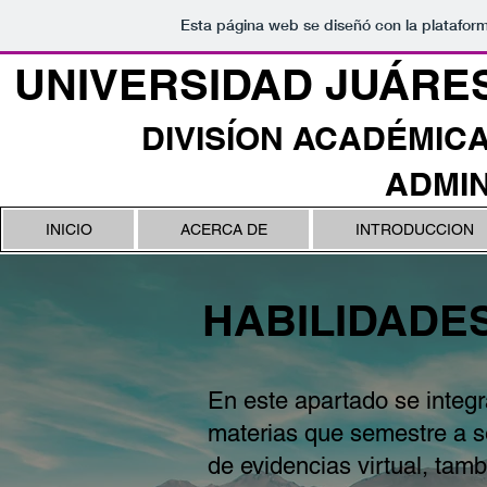
Esta página web se diseñó con la platafor
UNIVERSIDAD JUÁRE
DIVISÍON ACADÉMIC
ADMIN
INICIO
ACERCA DE
INTRODUCCION
HABILIDADE
En este apartado se integr
materias que semestre a s
de evidencias virtual, tam